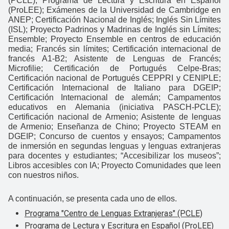
(PCLE); Programa de Lectura y Escritura en Español
(ProLEE); Exámenes de la Universidad de Cambridge en
ANEP; Certificación Nacional de Inglés; Inglés Sin Límites
(ISL); Proyecto Padrinos y Madrinas de Inglés sin Límites;
Ensemble; Proyecto Ensemble en centros de educación
media; Francés sin límites; Certificación internacional de
francés A1-B2; Asistente de Lenguas de Francés;
Microfilie; Certificación de Portugués Celpe-Bras;
Certificación nacional de Portugués CEPPRI y CENIPLE;
Certificación Internacional de Italiano para DGEIP;
Certificación Internacional de alemán; Campamentos
educativos en Alemania (iniciativa PASCH-PCLE);
Certificación nacional de Armenio; Asistente de lenguas
de Armenio; Enseñanza de Chino; Proyecto STEAM en
DGEIP; Concurso de cuentos y ensayos; Campamentos
de inmersión en segundas lenguas y lenguas extranjeras
para docentes y estudiantes; “Accesibilizar los museos”;
Libros accesibles con IA; Proyecto Comunidades que leen
con nuestros niños.
A continuación, se presenta cada uno de ellos.
Programa "Centro de Lenguas Extranjeras" (PCLE)
Programa de Lectura y Escritura en Español (ProLEE)