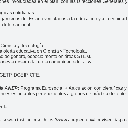
cciones involucradas en el plan, con las Direcciones Generale
ógicas cotidianas.
 organismos del Estado vinculados a la educación y a la equida
n Internacional.
 Ciencia y Tecnología.
a oferta educativa en Ciencia y Tecnología.
dad de género, especialmente en áreas STEM.
iones a desarrollar en la comunidad educativa.
GETP, DGEIP, CFE.
 la ANEP:
Programa Eurosocial + Articulación con científicas 
entes estudiantes pertenecientes a grupos de práctica docente.
nta.
 la web institucional:
https://www.anep.edu.uy/convivencia-pro