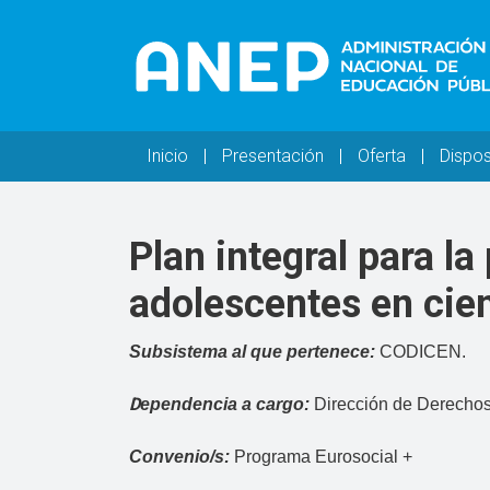
Pasar al contenido principal
Navegación principal
Inicio
Presentación
Oferta
Dispos
Plan integral para la
adolescentes en cie
Subsistema al que pertenece:
CODICEN.
D
ependencia a cargo:
Dirección de Derecho
Convenio/s:
Programa Eurosocial +