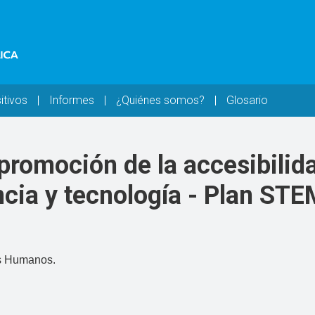
itivos
Informes
¿Quiénes somos?
Glosario
 promoción de la accesibilid
ncia y tecnología - Plan STE
s Humanos.