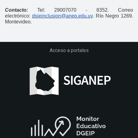
Contacto:
Tel: 29007070 - 8352. Correo
electrónico:
dsieinclusion@anep.edu.uy
. Río Negro 1269.
Montevideo.
Acceso a portales