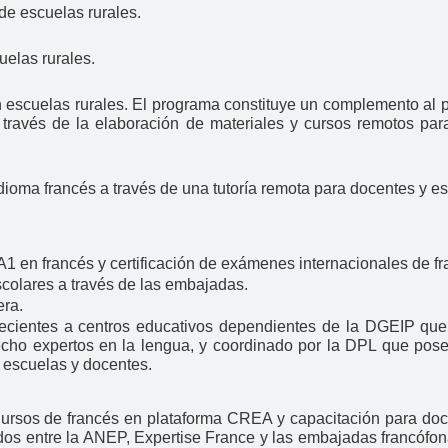
e escuelas rurales.
uelas rurales.
en escuelas rurales. El programa constituye un complemento al
 través de la elaboración de materiales y cursos remotos par
dioma francés a través de una tutoría remota para docentes y es
 A1 en francés y certificación de exámenes internacionales de 
scolares a través de las embajadas.
era.
necientes a centros educativos dependientes de la DGEIP qu
hecho expertos en la lengua, y coordinado por la DPL que pos
as escuelas y docentes.
ursos de francés en plataforma CREA y capacitación para do
ados entre la ANEP, Expertise France y las embajadas francófo