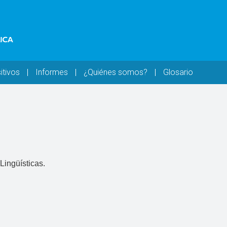
itivos
Informes
¿Quiénes somos?
Glosario
Lingüísticas.