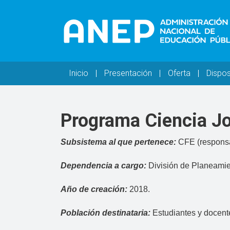
Pasar al contenido principal
Navegación principal
Inicio
Presentación
Oferta
Dispos
Programa Ciencia J
Subsistema al que pertenece:
CFE (responsa
Dependencia a cargo:
División de Planeamie
Año de creación:
2018.
Población destinataria:
Estudiantes y docente