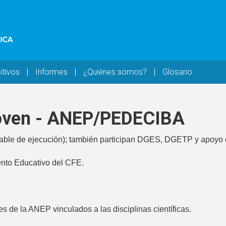
itivos
Informes
¿Quiénes somos?
Glosario
oven - ANEP/PEDECIBA
ble de ejecución); también participan DGES, DGETP y apoy
nto Educativo del CFE.
s de la ANEP vinculados a las disciplinas científicas.