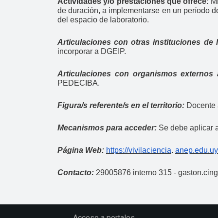
Actividades y/o prestaciones que ofrece:
Mi
de duración, a implementarse en un período d
del espacio de laboratorio.
Articulaciones con otras instituciones de
incorporar a DGEIP.
Articulaciones con organismos externos
PEDECIBA.
Figura/s referente/s en el territorio:
Docente a
Mecanismos para acceder:
Se debe aplicar a
Página Web:
https://vivilaciencia
.
anep.edu.uy
Contacto:
29005876 interno 315 - gaston.cin
Acceso a portales