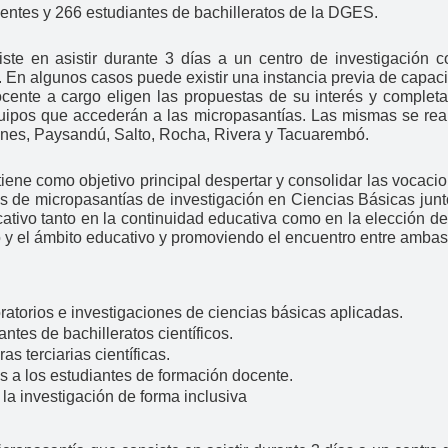
ntes y 266 estudiantes de bachilleratos de la DGES.
te en asistir durante 3 días a un centro de investigación 
En algunos casos puede existir una instancia previa de capaci
ocente a cargo eligen las propuestas de su interés y completan
quipos que accederán a las micropasantías. Las mismas se rea
ones, Paysandú, Salto, Rocha, Rivera y Tacuarembó.
ene como objetivo principal despertar y consolidar las vocacio
s de micropasantías de investigación en Ciencias Básicas junto
ficativo tanto en la continuidad educativa como en la elección de 
co y el ámbito educativo y promoviendo el encuentro entre ambas
ratorios e investigaciones de ciencias básicas aplicadas.
ntes de bachilleratos científicos.
as terciarias científicas.
s a los estudiantes de formación docente.
 la investigación de forma inclusiva