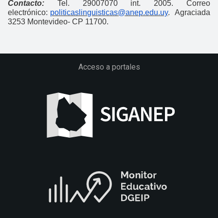
Contacto:
Tel. 29007070 int. 2005. Correo
electrónico:
politicaslinguisticas@anep.edu.uy
. Agraciada
3253 Montevideo- CP 11700.
Acceso a portales