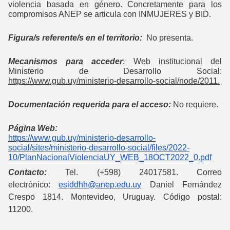
violencia basada en género. Concretamente para los
compromisos ANEP se articula con INMUJERES y BID.
Figura/s referente/s en el territorio:
No presenta.
Mecanismos para acceder
:
Web institucional del
Ministerio de Desarrollo Social:
https://www.gub.uy/ministerio-desarrollo-social/node/2011.
Documentación requerida para el acceso:
No requiere.
Página Web:
https://www.gub.uy/ministerio-desarrollo-
social/sites/ministerio-desarrollo-social/files/2022-
10/PlanNacionalViolenciaUY_WEB_18OCT2022_0.pdf
Contacto:
Tel. (+598) 24017581. Correo
electrónico:
esiddhh@anep.edu.uy
Daniel Fernández
Crespo 1814. Montevideo, Uruguay. Código postal:
11200.