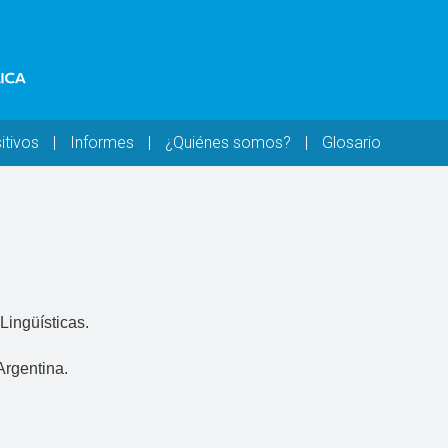
itivos
Informes
¿Quiénes somos?
Glosario
Lingüísticas.
rgentina.