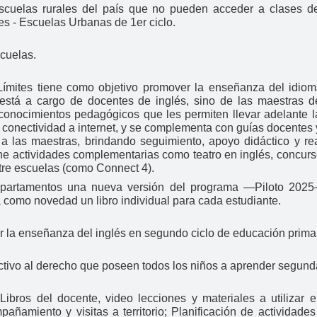
scuelas rurales del país que no pueden acceder a clases d
es - Escuelas Urbanas de 1er ciclo.
cuelas.
Límites tiene como objetivo promover la enseñanza del idiom
stá a cargo de docentes de inglés, sino de las maestras d
 conocimientos pedagógicos que les permiten llevar adelante
a conectividad a internet, y se complementa con guías docentes 
las maestras, brindando seguimiento, apoyo didáctico y real
ne actividades complementarias como teatro en inglés, concurs
ntre escuelas (como Connect 4).
departamentos una nueva versión del programa —Piloto 2025
a como novedad un libro individual para cada estudiante.
r la enseñanza del inglés en segundo ciclo de educación primar
ctivo al derecho que poseen todos los niños a aprender segund
:
Libros del docente, video lecciones y materiales a utilizar 
ñamiento y visitas a territorio; Planificación de actividad