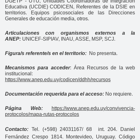
DGETP - UTU, Unidades Coordinadoras de Integración
Educativa (UCDIE) CODICEN, Referentes de la DSIE en
territorios. Equipos psicosociales de las Direcciones
Generales de educación media, otros.
Articulaciones con organismos externos a la
ANEP:
UNICEF-SIPIAV, INAU, ASSE, MSP, SCJ.
Figura/s referente/s en el territorio:
No presenta.
Mecanismos para acceder
:
Área Recursos de la web
institucional:
https://www.anep.edu.uy/codicen/ddhh/recursos
Documentación requerida para el acceso:
No requiere.
Página Web:
https://www.anep.edu.uy/convivencia-
protocolos/mapa-rutas-protocolos
Contacto:
Tel. (+598) 24031167/ 68 int. 204. Daniel
Fernández Crespo 1814. Montevideo, Uruguay. Código