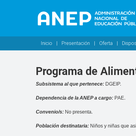
Pasar al contenido principal
Navegación principal
Inicio
Presentación
Oferta
Dispos
Programa de Aliment
Subsistema al que pertenece:
DGEIP.
Dependencia de la ANEP a cargo:
PAE.
Convenio/s:
No presenta.
Población destinataria:
Niños y niñas que as