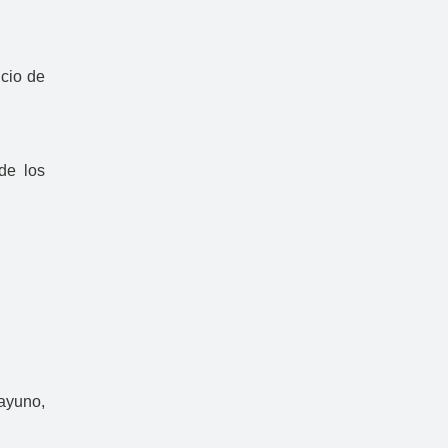
icio de
de los
ayuno,