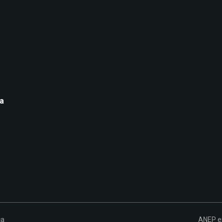
ca
ca
ANEP en