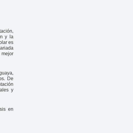
tación,
ón y la
olar es
variada
a mejor
guaya,
tos. De
tación
ales y
sis en