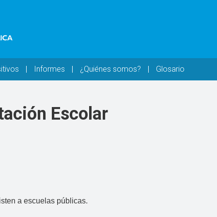
itivos
Informes
¿Quiénes somos?
Glosario
ación Escolar
isten a escuelas públicas.