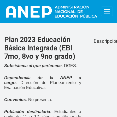
Pasar al contenido principal
Educación 
Plan 2023 Educación
Descripció
Básica Integrada (EBI
7mo, 8vo y 9no grado)
Subsistema al que pertenece:
DGES.
Dependencia de la ANEP a
cargo:
Dirección de Planeamiento y
Evaluación Educativa.
Convenios:
No presenta.
Población destinataria:
Estudiantes a
partir de 11 o 12 años, con 6to grado