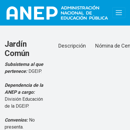
Pasar al contenido principal
oferta-Jardin Común
Jardín
Descripción
Nómina de Cen
Común
Subsistema al que
pertenece:
DGEIP.
Dependencia de la
ANEP a cargo:
División Educación
de la DGEIP.
Convenios:
No
presenta.