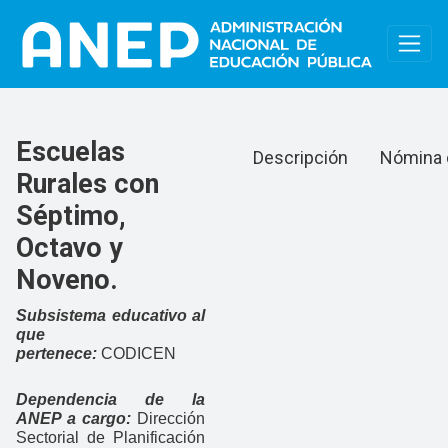
Pasar al contenido principal
Escuelas Rurales con 
Escuelas
Descripción
Nómina 
Rurales con
Séptimo,
Octavo y
Noveno.
Subsistema educativo al
que
pertenece:
CODICEN
Dependencia de la
ANEP a cargo:
Dirección
Sectorial de Planificación